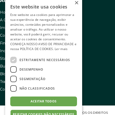
Acesso rápido
×
Este website usa cookies
Home
Este website usa cookies para aprimorar a
sua experiência de navegação, exibir
A C.A.C
anúncios, conteúdos personalizados e
Imóveis à venda
analisar o tráfego. Ao utilizar o nosso
website, você poderá gerir, recusar ou
Como usar seu FGTS
aceitar os cookies de consentimento.
Financiamento
CONHEÇA NOSSO
AVISO DE PRIVACIDADE
e
nossa
POLÍTICA DE COOKIES
.
Ler mais
Indique e ganhe
Stand de vendas
ESTRITAMENTE NECESSÁRIOS
Buscador de sonhos
DESEMPENHO
Blog
SEGMENTAÇÃO
Transparência e igualdade salarial
NÃO CLASSIFICADOS
Contato
ACEITAR TODOS
COPYRIGHT C.A.C ENGENHARIA S/A 2023 – TODOS OS DIREITOS
REJEITAR COOKIES NÃO NECESSÁRIOS