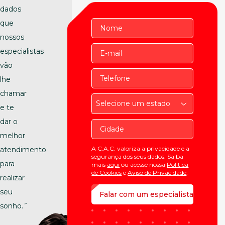
dados
que
nossos
especialistas
vão
lhe
chamar
Selecione um estado
e te
dar o
melhor
A C.A.C. valoriza a privacidade e a
atendimento
segurança dos seus dados. Saiba
para
mais
aqui
ou acesse nossa
Política
de Cookies
e
Aviso de Privacidade
.
realizar
seu
sonho.˝