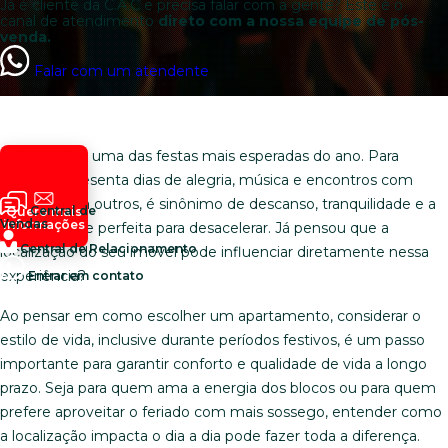
Já é cliente da C.A.C e precisa falar com a gente? Este é o
canal de atendimento
direto com a nossa equipe de pós-
venda.
Falar com um atendente
O Carnaval é uma das festas mais esperadas do ano. Para
alguns, representa dias de alegria, música e encontros com
amigos. Para outros, é sinônimo de descanso, tranquilidade e a
Central de
Quero mais
Vendas
informações
oportunidade perfeita para desacelerar. Já pensou que a
Central de Relacionamento
localização do seu imóvel pode influenciar diretamente nessa
experiência?
Entrar em contato
Ao pensar em como escolher um apartamento, considerar o
estilo de vida, inclusive durante períodos festivos, é um passo
importante para garantir conforto e qualidade de vida a longo
prazo. Seja para quem ama a energia dos blocos ou para quem
prefere aproveitar o feriado com mais sossego, entender como
a localização impacta o dia a dia pode fazer toda a diferença.