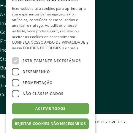
Home
Este website usa cookies para aprimorar a
sua experiência de navegação, exibir
A C.A.C
anúncios, conteúdos personalizados e
Imóveis à venda
analisar o tráfego. Ao utilizar o nosso
website, você poderá gerir, recusar ou
Como usar seu FGTS
aceitar os cookies de consentimento.
Financiamento
CONHEÇA NOSSO
AVISO DE PRIVACIDADE
e
nossa
POLÍTICA DE COOKIES
.
Ler mais
Indique e ganhe
Stand de vendas
ESTRITAMENTE NECESSÁRIOS
Buscador de sonhos
DESEMPENHO
Blog
SEGMENTAÇÃO
Transparência e igualdade salarial
NÃO CLASSIFICADOS
Contato
ACEITAR TODOS
COPYRIGHT C.A.C ENGENHARIA S/A 2023 – TODOS OS DIREITOS
REJEITAR COOKIES NÃO NECESSÁRIOS
RESERVADOS.