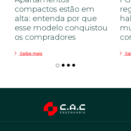
compactos estão em
re
alta: entenda por que
ha
esse modelo conquistou
mu
os compradores
co
Saiba mais
Sa