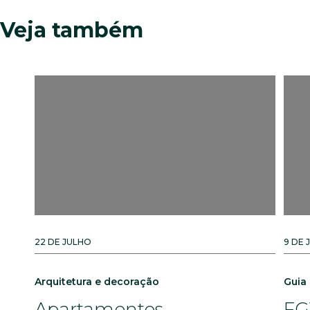
Veja também
22 DE JULHO
9 DE 
Arquitetura e decoração
Guia
Apartamentos
FG