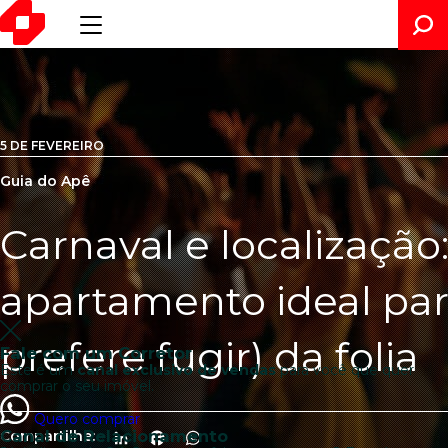
5 DE FEVEREIRO
Guia do Apê
Carnaval e localização
apartamento ideal pa
prefere fugir) da folia
Fale com um Corretor
Este é um
canal exclusivo de vendas
para você que quer
comprar o seu imóvel.
Quero comprar
Canal de Relacionamento
Compartilhe:
LinkedIn
Facebook
WhatsApp