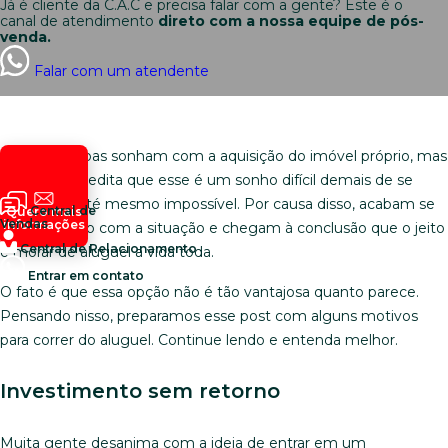
Já é cliente da C.A.C e precisa falar com a gente? Este é o
canal de atendimento
direto com a nossa equipe de pós-
venda.
Falar com um atendente
Muitas pessoas sonham com a aquisição do imóvel próprio, mas
a maioria acredita que esse é um sonho difícil demais de se
realizar, ou até mesmo impossível. Por causa disso, acabam se
Central de
Quero mais
Vendas
informações
conformando com a situação e chegam à conclusão que o jeito
Central de Relacionamento
é morar de aluguel a vida toda.
Entrar em contato
O fato é que essa opção não é tão vantajosa quanto parece.
Pensando nisso, preparamos esse post com alguns motivos
para correr do aluguel. Continue lendo e entenda melhor.
Investimento sem retorno
Muita gente desanima com a ideia de entrar em um