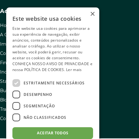
Acesso rápido
×
Este website usa cookies
Home
Este website usa cookies para aprimorar a
sua experiência de navegação, exibir
A C.A.C
anúncios, conteúdos personalizados e
Imóveis à venda
analisar o tráfego. Ao utilizar o nosso
website, você poderá gerir, recusar ou
Como usar seu FGTS
aceitar os cookies de consentimento.
Financiamento
CONHEÇA NOSSO
AVISO DE PRIVACIDADE
e
nossa
POLÍTICA DE COOKIES
.
Ler mais
Indique e ganhe
Stand de vendas
ESTRITAMENTE NECESSÁRIOS
Buscador de sonhos
DESEMPENHO
Blog
SEGMENTAÇÃO
Transparência e igualdade salarial
NÃO CLASSIFICADOS
Contato
ACEITAR TODOS