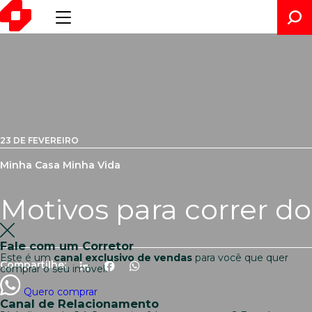
23 DE FEVEREIRO
Minha Casa Minha Vida
Motivos para correr do
Fale com um Corretor
Este é um
canal exclusivo de vendas
para você que quer
Compartilhe:
LinkedIn
Facebook
WhatsApp
comprar o seu imóvel.
Quero comprar
Canal de Relacionamento