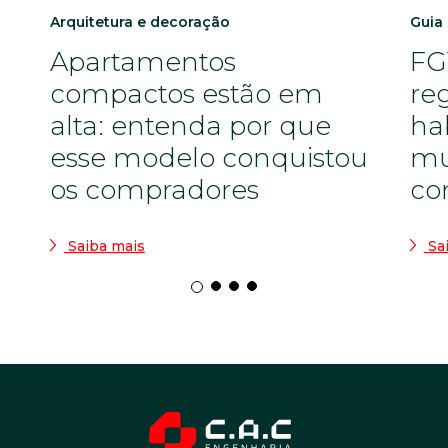
Arquitetura e decoração
Guia
Apartamentos
FG
compactos estão em
re
alta: entenda por que
ha
esse modelo conquistou
mu
os compradores
co
Saiba mais
Sa