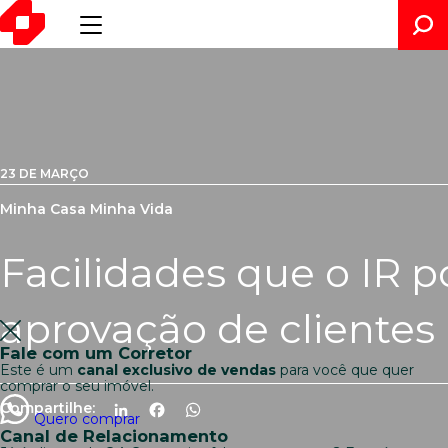
23 DE MARÇO
Minha Casa Minha Vida
Facilidades que o IR p
aprovação de clientes
Fale com um Corretor
Este é um
canal exclusivo de vendas
para você que quer
comprar o seu imóvel.
Compartilhe:
LinkedIn
Facebook
WhatsApp
Quero comprar
Canal de Relacionamento