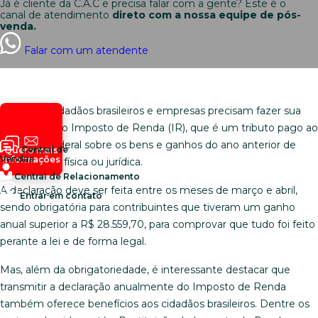
Já é cliente da C.A.C e precisa falar com a gente? Este é o
canal de atendimento
direto com a nossa equipe de pós-
venda.
Falar com um atendente
Todo ano, cidadãos brasileiros e empresas precisam fazer sua
declaração do Imposto de Renda (IR), que é um tributo pago ao
Governo Federal sobre os bens e ganhos do ano anterior de
Central de
Quero mais
Vendas
informações
cada pessoa física ou jurídica.
Central de Relacionamento
A declaração deve ser feita entre os meses de março e abril,
Entrar em contato
sendo obrigatória para contribuintes que tiveram um ganho
anual superior a R$ 28.559,70, para comprovar que tudo foi feito
perante a lei e de forma legal.
Mas, além da obrigatoriedade, é interessante destacar que
transmitir a declaração anualmente do Imposto de Renda
também oferece benefícios aos cidadãos brasileiros. Dentre os