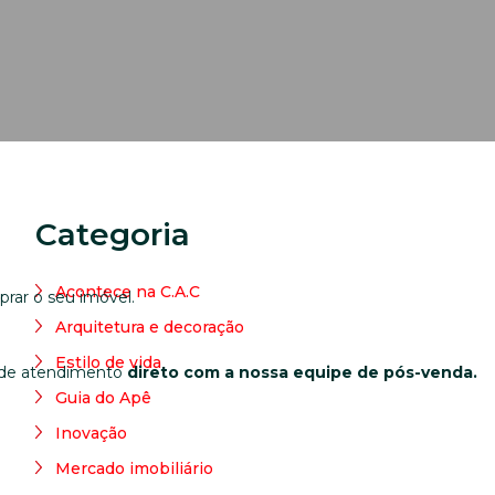
Categoria
Acontece na C.A.C
rar o seu imóvel.
Arquitetura e decoração
Estilo de vida
al de atendimento
direto com a nossa equipe de pós-venda.
Guia do Apê
Inovação
Mercado imobiliário