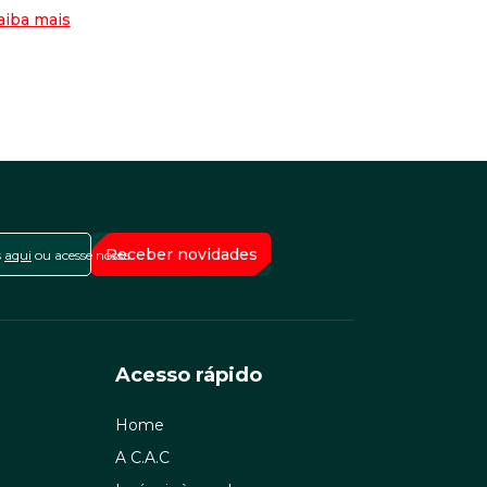
iba mais
s
aqui
ou acesse nossa
Acesso rápido
Home
A C.A.C