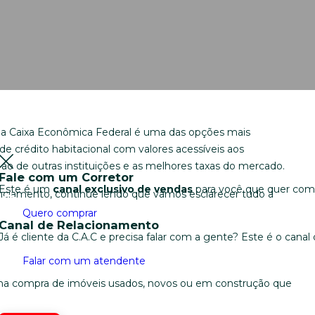
 a Caixa Econômica Federal é uma das opções mais
 de crédito habitacional com valores acessíveis aos
o de outras instituições e as melhores taxas do mercado.
Fale com um Corretor
Este é um
canal exclusivo de vendas
para você que quer comp
nciamento, continue lendo que vamos esclarecer tudo a
Quero comprar
Canal de Relacionamento
Já é cliente da C.A.C e precisa falar com a gente? Este é o can
Falar com um atendente
o na compra de imóveis usados, novos ou em construção que