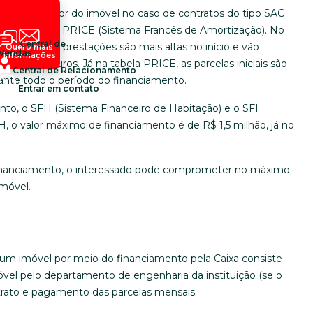
é 90% do valor do imóvel no caso de contratos do tipo SAC
ra contratos PRICE (Sistema Francês de Amortização). No
Central de
 ou seja, as prestações são mais altas no início e vão
Quero mais
Vendas
informações
siva dos juros. Já na tabela PRICE, as parcelas iniciais são
Central de Relacionamento
ante todo o período do financiamento.
Entrar em contato
o, o SFH (Sistema Financeiro de Habitação) e o SFI
H, o valor máximo de financiamento é de R$ 1,5 milhão, já no
o financiamento, o interessado pode comprometer no máximo
imóvel.
m imóvel por meio do financiamento pela Caixa consiste
óvel pelo departamento de engenharia da instituição (se o
ntrato e pagamento das parcelas mensais.