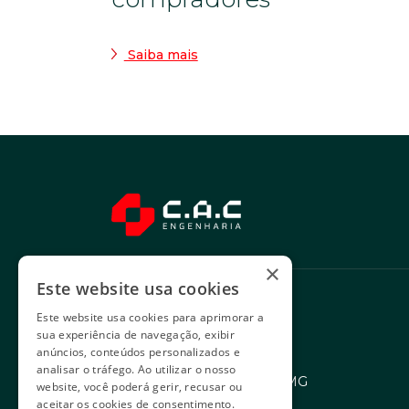
Saiba mais
×
Este website usa cookies
Sede administrativa
Este website usa cookies para aprimorar a
sua experiência de navegação, exibir
anúncios, conteúdos personalizados e
Rua Levindo Lopes, 258
analisar o tráfego. Ao utilizar o nosso
Savassi - Belo Horizonte/MG
website, você poderá gerir, recusar ou
aceitar os cookies de consentimento.
CEP 30140-170