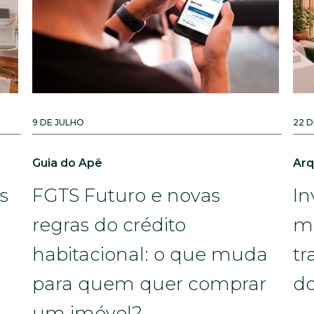
9 DE JULHO
22 
Guia do Apê
Arq
s
FGTS Futuro e novas
In
regras do crédito
m
habitacional: o que muda
tr
para quem quer comprar
do
um imóvel?