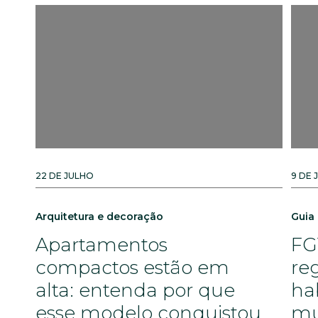
22 DE JULHO
9 DE 
Arquitetura e decoração
Guia
Apartamentos
FG
compactos estão em
re
alta: entenda por que
ha
esse modelo conquistou
mu