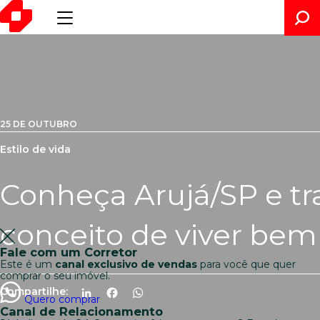
25 DE OUTUBRO
Estilo de vida
Conheça Arujá/SP e t
conceito de viver bem
Fale com um Corretor
Este é um
canal exclusivo de vendas
para você que quer
comprar o seu imóvel.
Compartilhe:
LinkedIn
Facebook
WhatsApp
Quero comprar
Canal de Relacionamento