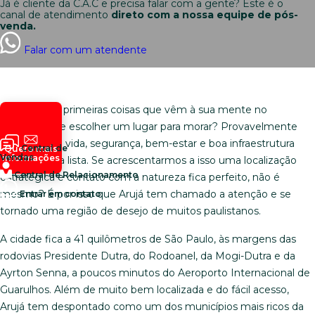
Já é cliente da C.A.C e precisa falar com a gente? Este é o
canal de atendimento
direto com a nossa equipe de pós-
venda.
Falar com um atendente
Quais são as primeiras coisas que vêm à sua mente no
momento de escolher um lugar para morar? Provavelmente
qualidade de vida, segurança, bem-estar e boa infraestrutura
Central de
Quero mais
Vendas
informações
aparecem na lista. Se acrescentarmos a isso uma localização
Central de Relacionamento
estratégica e contato com a natureza fica perfeito, não é
mesmo? É por isso que Arujá tem chamado a atenção e se
Entrar em contato
tornado uma região de desejo de muitos paulistanos.
A cidade fica a 41 quilômetros de São Paulo, às margens das
rodovias Presidente Dutra, do Rodoanel, da Mogi-Dutra e da
Ayrton Senna, a poucos minutos do Aeroporto Internacional de
Guarulhos. Além de muito bem localizada e do fácil acesso,
Arujá tem despontado como um dos municípios mais ricos da