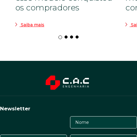
os compradores
co
Saiba mais
Sa
Newsletter