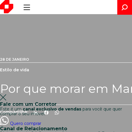
28 DE JANEIRO
Estilo de vida
Por que morar em Mar
Fale com um Corretor
Este é um
canal exclusivo de vendas
para você que quer
Compartilhe:
LinkedIn
Facebook
WhatsApp
comprar o seu imóvel.
Quero comprar
Canal de Relacionamento