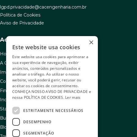
lgpd.privacidade@cacengenharia.com.br
Política de Cookies
Aviso de Privacidade
Acesso rápido
×
Este website usa cookies
Home
Este website usa cookies para aprimorar a
sua experiência de navegação, exibir
A C.A.C
anúncios, conteúdos personalizados e
Imóveis à venda
analisar o tráfego. Ao utilizar o nosso
website, você poderá gerir, recusar ou
Como usar seu FGTS
aceitar os cookies de consentimento.
Financiamento
CONHEÇA NOSSO
AVISO DE PRIVACIDADE
e
nossa
POLÍTICA DE COOKIES
.
Ler mais
Indique e ganhe
Stand de vendas
ESTRITAMENTE NECESSÁRIOS
Buscador de sonhos
DESEMPENHO
Blog
SEGMENTAÇÃO
Transparência e igualdade salarial