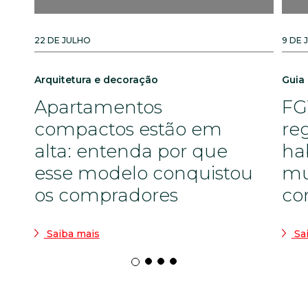
22 DE JULHO
9 DE 
Arquitetura e decoração
Guia
Apartamentos
FG
compactos estão em
re
alta: entenda por que
ha
esse modelo conquistou
mu
os compradores
co
Saiba mais
Sa