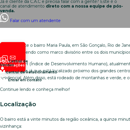
Já é cliente da C.A.C e precisa falar com a gente? Este é o
canal de atendimento
direto com a nossa equipe de pós-
venda.
Falar com um atendente
Você conhece o bairro Maria Paula, em São Gonçalo, Rio de Janei
em Niterói, tendo como marco divisório entre os dois município
Central de
Quero mais
Com alto IDH (Índice de Desenvolvimento Humano), atualmente 
Vendas
informações
para se morar, já que está localizado próximo dos grandes cent
Central de Relacionamento
residencial. Além disso, está rodeado de montanhas e verde, e of
Entrar em contato
Continue lendo e conheça melhor!
Localização
O bairro está a vinte minutos da região oceânica, a quinze minu
vizinhança: