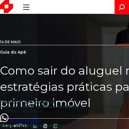
14 DE MAIO
Guia do Apê
Como sair do aluguel 
estratégias práticas p
primeiro imóvel
Fale com um Corretor
Este é um
canal exclusivo de vendas
para você que quer
comprar o seu imóvel.
Quero comprar
Canal de Relacionamento
Compartilhe:
LinkedIn
Facebook
WhatsApp