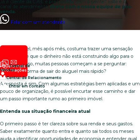
Já é cliente da C.A.C e precisa falar com a gente? Este é o
canal de atendimento
direto com a nossa equipe de pós-
venda.
Falar com um atendente
Pagar aluguel, mês após mês, costuma trazer uma sensação
incômoda de que o dinheiro não está construindo algo para o
futuro. Por isso, muitas pessoas começam a se perguntar:
Central de
Quero mais
Vendas
informações
existe uma forma de sair do aluguel mais rápido?
Central de Relacionamento
A resposta é sim. Com algumas estratégias bem aplicadas e um
Entrar em contato
pouco de organização, é possível encurtar esse caminho e dar
um passo importante rumo ao primeiro imóvel.
Entenda sua situação financeira atual
O primeiro passo é ter clareza sobre sua renda e seus gastos.
Saber exatamente quanto entra e quanto sai todos os meses
ajuda a identificar oportunidades de economia e entender qual