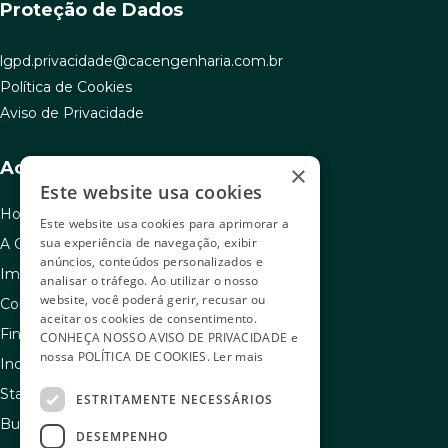
Proteção de Dados
lgpd.privacidade@cacengenharia.com.br
Política de Cookies
Aviso de Privacidade
Acesso rápido
×
Este website usa cookies
Home
Este website usa cookies para aprimorar a
sua experiência de navegação, exibir
A C.A.C
anúncios, conteúdos personalizados e
Imóveis à venda
analisar o tráfego. Ao utilizar o nosso
website, você poderá gerir, recusar ou
Como usar seu FGTS
aceitar os cookies de consentimento.
Financiamento
CONHEÇA NOSSO
AVISO DE PRIVACIDADE
e
nossa
POLÍTICA DE COOKIES
.
Ler mais
Indique e ganhe
Stand de vendas
ESTRITAMENTE NECESSÁRIOS
Buscador de sonhos
DESEMPENHO