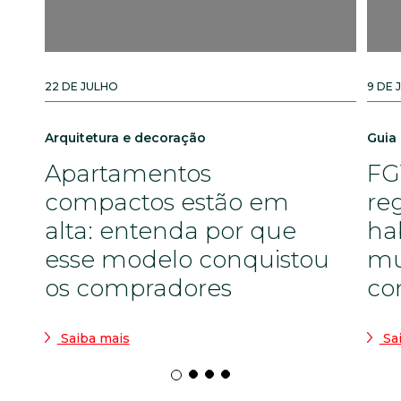
22 DE JULHO
9 DE 
Arquitetura e decoração
Guia
Apartamentos
FG
compactos estão em
re
alta: entenda por que
ha
esse modelo conquistou
mu
os compradores
co
Saiba mais
Sa