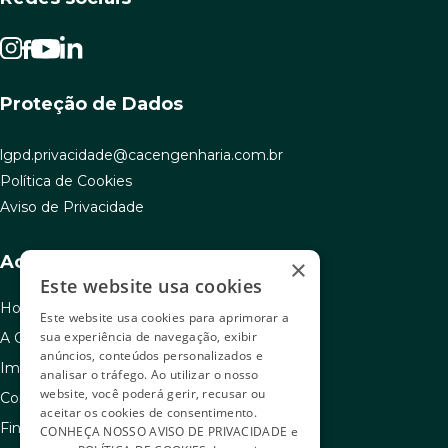
Proteção de Dados
lgpd.privacidade@cacengenharia.com.br
Política de Cookies
Aviso de Privacidade
Acesso rápido
×
Este website usa cookies
Home
Este website usa cookies para aprimorar a
sua experiência de navegação, exibir
A C.A.C
anúncios, conteúdos personalizados e
Imóveis à venda
analisar o tráfego. Ao utilizar o nosso
website, você poderá gerir, recusar ou
Como usar seu FGTS
aceitar os cookies de consentimento.
Financiamento
CONHEÇA NOSSO
AVISO DE PRIVACIDADE
e