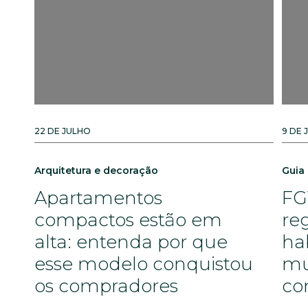
22 DE JULHO
9 DE 
Arquitetura e decoração
Guia
Apartamentos
FG
compactos estão em
re
alta: entenda por que
ha
esse modelo conquistou
mu
os compradores
co