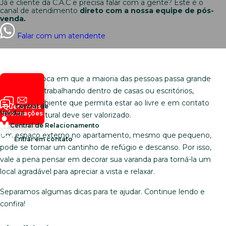
Já é cliente da C.A.C e precisa falar com a gente? Este é o
canal de atendimento
direto com a nossa equipe de pós-
venda.
Falar com um atendente
Em uma época em que a maioria das pessoas passa grande
parte do dia trabalhando dentro de casas ou escritórios,
qualquer ambiente que permita estar ao livre e em contato
Central de
Quero mais
Vendas
informações
com a luz natural deve ser valorizado.
Central de Relacionamento
Um espaço externo no apartamento, mesmo que pequeno,
Entrar em contato
pode se tornar um cantinho de refúgio e descanso. Por isso,
vale a pena pensar em decorar sua varanda para torná-la um
local agradável para apreciar a vista e relaxar.
Separamos algumas dicas para te ajudar. Continue lendo e
confira!