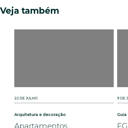
Veja também
22 DE JULHO
9 DE 
Arquitetura e decoração
Guia
Apartamentos
FG