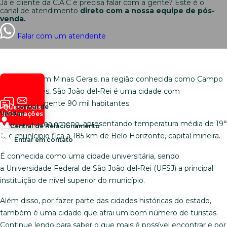
Já é cliente da C.A.C e precisa falar com a gente? Este é o
canal de atendimento
direto com a nossa equipe de pós-
venda.
Falar com um atendente
Localizada em Minas Gerais, na região conhecida como Campo
das Vertentes, São João del-Rei é uma cidade com
aproximadamente 90 mil habitantes.
Central de
Quero mais
Vendas
informações
Com um clima ameno, apresentando temperatura média de 19°
Central de Relacionamento
C, o munícipio fica a 185 km de Belo Horizonte, capital mineira.
Entrar em contato
É conhecida como uma cidade universitária, sendo
a Universidade Federal de São João del-Rei (UFSJ) a principal
instituição de nível superior do município.
Além disso, por fazer parte das cidades históricas do estado,
também é uma cidade que atrai um bom número de turistas.
Continue lendo para saber o que mais é possível encontrar e por