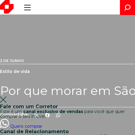
2 DE JUNHO
Estilo de vida
Por que morar em São
Fale com um Corretor
Este é um
canal exclusivo de vendas
para você que quer
Compartilhe:
LinkedIn
Facebook
WhatsApp
comprar o seu imóvel.
Quero comprar
Canal de Relacionamento