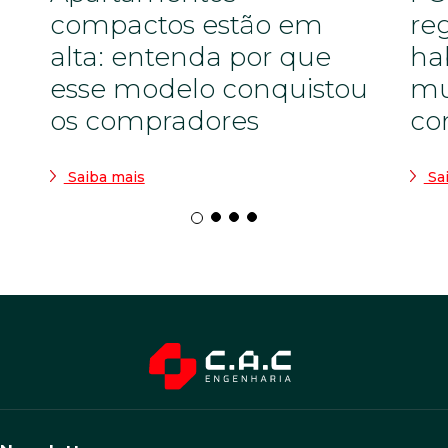
compactos estão em
re
alta: entenda por que
ha
esse modelo conquistou
mu
os compradores
co
Saiba mais
Sa