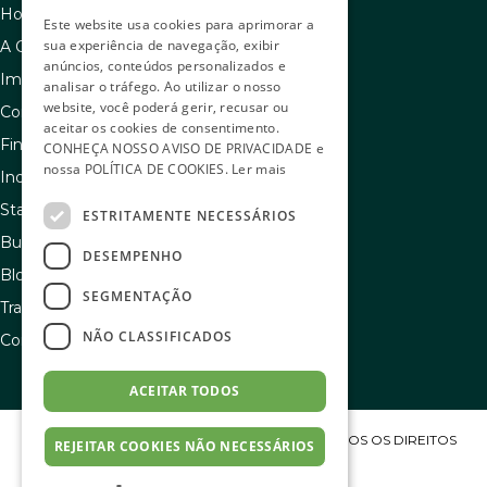
Home
Este website usa cookies para aprimorar a
sua experiência de navegação, exibir
A C.A.C
anúncios, conteúdos personalizados e
Imóveis à venda
analisar o tráfego. Ao utilizar o nosso
website, você poderá gerir, recusar ou
Como usar seu FGTS
aceitar os cookies de consentimento.
Financiamento
CONHEÇA NOSSO
AVISO DE PRIVACIDADE
e
nossa
POLÍTICA DE COOKIES
.
Ler mais
Indique e ganhe
Stand de vendas
ESTRITAMENTE NECESSÁRIOS
Buscador de sonhos
DESEMPENHO
Blog
SEGMENTAÇÃO
Transparência e igualdade salarial
NÃO CLASSIFICADOS
Contato
ACEITAR TODOS
COPYRIGHT C.A.C ENGENHARIA S/A 2023 – TODOS OS DIREITOS
REJEITAR COOKIES NÃO NECESSÁRIOS
RESERVADOS.