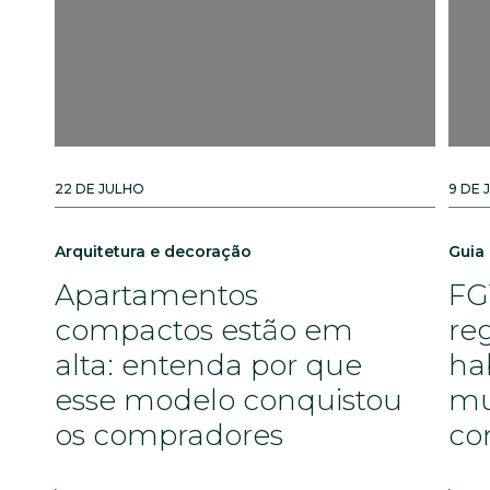
22 DE JULHO
9 DE 
Arquitetura e decoração
Guia
Apartamentos
FG
compactos estão em
re
alta: entenda por que
ha
esse modelo conquistou
mu
os compradores
co