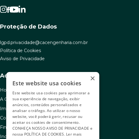
Proteção de Dados
lgpd.privacidade@cacengenharia.com.br
Política de Cookies
Aviso de Privacidade
Acesso rápido
×
Este website usa cookies
Home
Este website usa cookies para aprimorar a
sua experiência de navegação, exibir
A C.A.C
anúncios, conteúdos personalizados e
Imóveis à venda
analisar o tráfego. Ao utilizar o nosso
website, você poderá gerir, recusar ou
Como usar seu FGTS
aceitar os cookies de consentimento.
Financiamento
CONHEÇA NOSSO
AVISO DE PRIVACIDADE
e
nossa
POLÍTICA DE COOKIES
.
Ler mais
Indique e ganhe