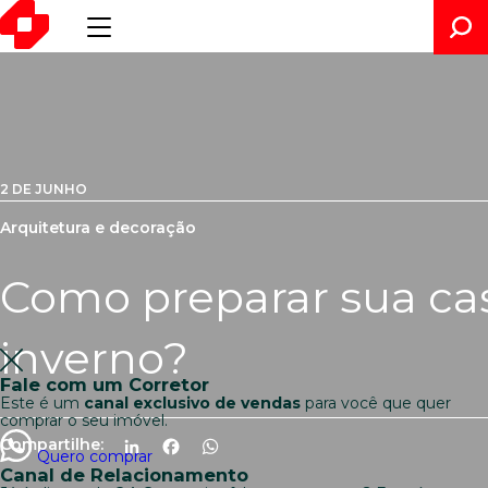
2 DE JUNHO
Arquitetura e decoração
Como preparar sua cas
inverno?
Fale com um Corretor
Este é um
canal exclusivo de vendas
para você que quer
comprar o seu imóvel.
Compartilhe:
LinkedIn
Facebook
WhatsApp
Quero comprar
Canal de Relacionamento