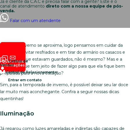
Já é cliente da C.A.C e precisa falar com a gente? Este é o
canal de atendimento
direto com a nossa equipe de pós-
venda.
Falar com um atendente
Quando o inverno se aproxima, logo pensamos em cuidar da
saúde para evitar resfriados e em tirar do armário os casacos e
cobertores que estavam guardados, não é mesmo? Mas e a
Central de
Quero mais
Vendas
informações
casa? Será que tem jeito de fazer algo para que ela fique bem
Central de Relacionamento
preparada para a nova estação?
Entrar em contato
Sim, para a temporada de inverno, é possível deixar seu lar doce
lar muito mais aconchegante. Confira a seguir nossas dicas
quentinhas!
Iluminação
Já reparou como luzes amareladas e indiretas são capazes de