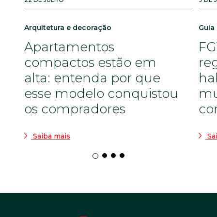
Arquitetura e decoração
Guia
Apartamentos
FG
compactos estão em
re
alta: entenda por que
ha
esse modelo conquistou
mu
os compradores
co
Saiba mais
Sa