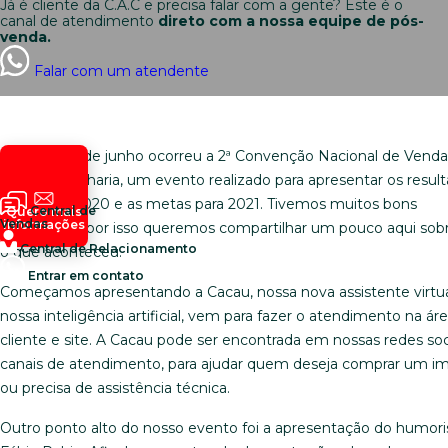
Já é cliente da C.A.C e precisa falar com a gente? Este é o
canal de atendimento
direto com a nossa equipe de pós-
venda.
Falar com um atendente
Nesse mês de junho ocorreu a 2ª Convenção Nacional de Venda
C.A.C Engenharia, um evento realizado para apresentar os resul
do ano de 2020 e as metas para 2021. Tivemos muitos bons
Central de
Quero mais
Vendas
informações
momentos, por isso queremos compartilhar um pouco aqui sob
Central de Relacionamento
o que aconteceu.
Entrar em contato
Começamos apresentando a Cacau, nossa nova assistente virtua
nossa inteligência artificial, vem para fazer o atendimento na ár
cliente e site. A Cacau pode ser encontrada em nossas redes soc
canais de atendimento, para ajudar quem deseja comprar um i
ou precisa de assistência técnica.
Outro ponto alto do nosso evento foi a apresentação do humori