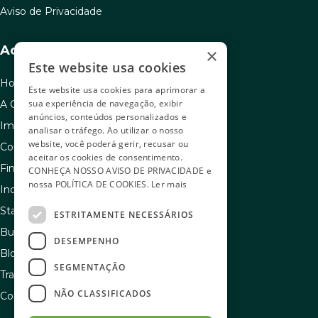
Aviso de Privacidade
Acesso rápido
×
Este website usa cookies
Home
Este website usa cookies para aprimorar a
sua experiência de navegação, exibir
A C.A.C
anúncios, conteúdos personalizados e
Imóveis à venda
analisar o tráfego. Ao utilizar o nosso
website, você poderá gerir, recusar ou
Como usar seu FGTS
aceitar os cookies de consentimento.
Financiamento
CONHEÇA NOSSO
AVISO DE PRIVACIDADE
e
nossa
POLÍTICA DE COOKIES
.
Ler mais
Indique e ganhe
Stand de vendas
ESTRITAMENTE NECESSÁRIOS
Buscador de sonhos
DESEMPENHO
Blog
SEGMENTAÇÃO
Transparência e igualdade salarial
NÃO CLASSIFICADOS
Contato