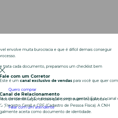
l envolve muita burocracia e que é difícil demais conseguir
processo.
ue se trata cada documento, preparamos um checklist bem
Fale com um Corretor
Este é um
canal exclusivo de vendas
para você que quer comp
Quero comprar
Canal de Relacionamento
Já é cliente da C.A.C e precisa falar com a gente? Este é o can
os de identificação oficiais que comprovem inequívoca e
RG (Registro Geral) e CPF (Cadastro de Pessoa Física). A CNH
Falar com um atendente
legalmente aceita como documento de identidade.