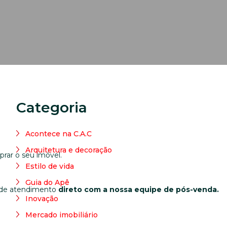
Categoria
Acontece na C.A.C
Arquitetura e decoração
rar o seu imóvel.
Estilo de vida
Guia do Apê
al de atendimento
direto com a nossa equipe de pós-venda.
Inovação
Mercado imobiliário