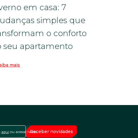
verno em casa: 7
udanças simples que
ansformam o conforto
 seu apartamento
iba mais
s
aqui
ou acesse nossa