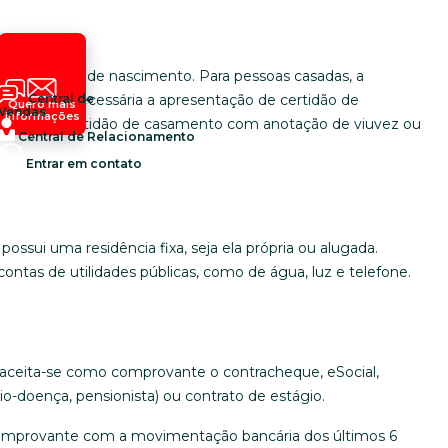
 é a certidão de nascimento. Para pessoas casadas, a
ciados, é necessária a apresentação de certidão de
Central de
Quero mais
Vendas
informações
viúvos, a certidão de casamento com anotação de viuvez ou
Central de Relacionamento
Entrar em contato
ui uma residência fixa, seja ela própria ou alugada.
ntas de utilidades públicas, como de água, luz e telefone.
 aceita-se como comprovante o contracheque, eSocial,
io-doença, pensionista) ou contrato de estágio.
comprovante com a movimentação bancária dos últimos 6