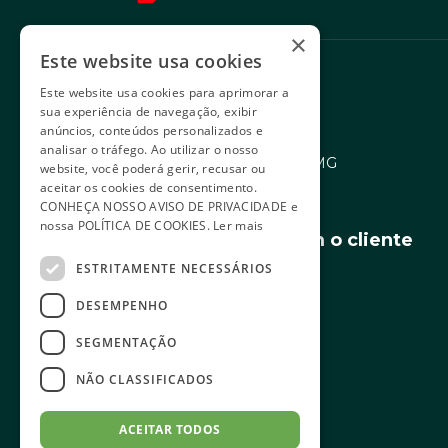
×
Este website usa cookies
Sede administrativa
Este website usa cookies para aprimorar a
sua experiência de navegação, exibir
anúncios, conteúdos personalizados e
Rua Levindo Lopes, 258
analisar o tráfego. Ao utilizar o nosso
Savassi - Belo Horizonte/MG
website, você poderá gerir, recusar ou
aceitar os cookies de consentimento.
CEP 30140-170
CONHEÇA NOSSO
AVISO DE PRIVACIDADE
e
nossa
POLÍTICA DE COOKIES
.
Ler mais
Relacionamento com o cliente
ESTRITAMENTE NECESSÁRIOS
4003-3384
DESEMPENHO
SEGMENTAÇÃO
Redes sociais
NÃO CLASSIFICADOS
ACEITAR TODOS