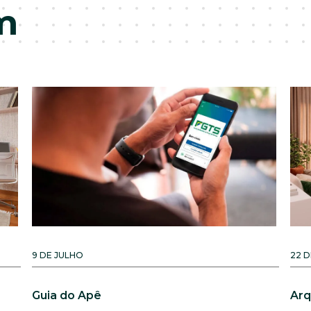
m
9 DE JULHO
22 
Guia do Apê
Arq