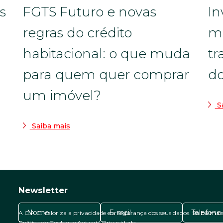
s
FGTS Futuro e novas
In
regras do crédito
m
habitacional: o que muda
tr
para quem quer comprar
do
um imóvel?
Sa
Saiba mais
Newsletter
A C.A.C. valoriza a privacidade e a segurança dos seus dados. Saiba mai
Política de Cookies
e
Aviso de Privacidade
.