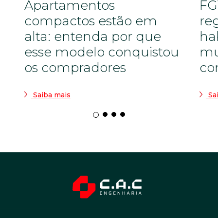
Apartamentos
FG
compactos estão em
re
alta: entenda por que
ha
esse modelo conquistou
mu
os compradores
co
Saiba mais
Sa