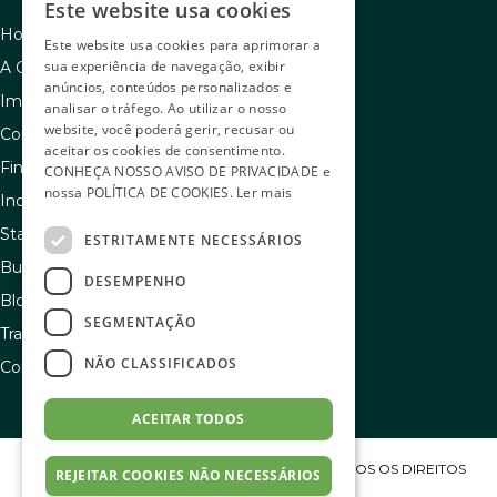
Este website usa cookies
Home
Este website usa cookies para aprimorar a
sua experiência de navegação, exibir
A C.A.C
anúncios, conteúdos personalizados e
Imóveis à venda
analisar o tráfego. Ao utilizar o nosso
website, você poderá gerir, recusar ou
Como usar seu FGTS
aceitar os cookies de consentimento.
Financiamento
CONHEÇA NOSSO
AVISO DE PRIVACIDADE
e
nossa
POLÍTICA DE COOKIES
.
Ler mais
Indique e ganhe
Stand de vendas
ESTRITAMENTE NECESSÁRIOS
Buscador de sonhos
DESEMPENHO
Blog
SEGMENTAÇÃO
Transparência e igualdade salarial
NÃO CLASSIFICADOS
Contato
ACEITAR TODOS
COPYRIGHT C.A.C ENGENHARIA S/A 2023 – TODOS OS DIREITOS
REJEITAR COOKIES NÃO NECESSÁRIOS
RESERVADOS.