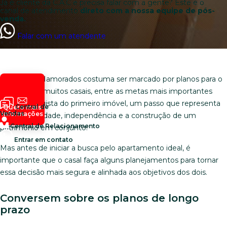
Já é cliente da C.A.C e precisa falar com a gente? Este é o
canal de atendimento
direto com a nossa equipe de pós-
venda.
Falar com um atendente
O Mês dos Namorados costuma ser marcado por planos para o
futuro. Para muitos casais, entre as metas mais importantes
está a conquista do primeiro imóvel, um passo que representa
Central de
Quero mais
Vendas
informações
mais estabilidade, independência e a construção de um
Central de Relacionamento
patrimônio em conjunto.
Entrar em contato
Mas antes de iniciar a busca pelo apartamento ideal, é
importante que o casal faça alguns planejamentos para tornar
essa decisão mais segura e alinhada aos objetivos dos dois.
Conversem sobre os planos de longo
prazo