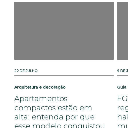
22 DE JULHO
9 DE 
Arquitetura e decoração
Guia
Apartamentos
FG
compactos estão em
re
alta: entenda por que
ha
esse modelo conquistou
mu