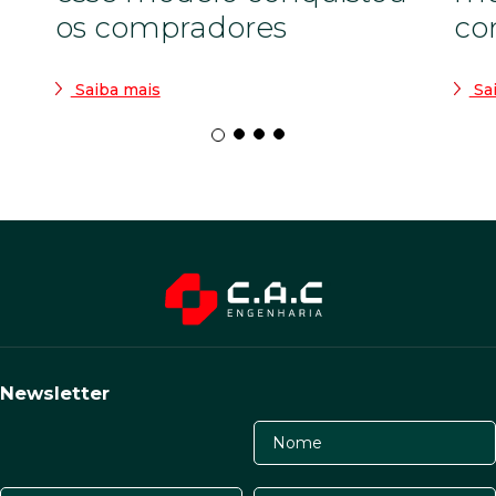
os compradores
co
Saiba mais
Sa
Newsletter