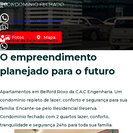
Já é cliente da C.A.C e precisa falar com a gente? Este é o
CONDOMÍNIO FECHADO
canal de atendimento
direto com a nossa equipe de pós-
venda.
Falar com um atendente
Central de
Vendas
Fotos
Mapa
Central de Relacionamento
Entrar em contato
O empreendimento
planejado para o futuro
Apartamentos em Belford Roxo da C.A.C Engenharia. Um
condomínio repleto de lazer, conforto e segurança para sua
família. Encante-se pelo Residencial Reserva.
Condomínio fechado com 2 quartos lazer, conforto,
tranquilidade e segurança 24hs para toda sua família.