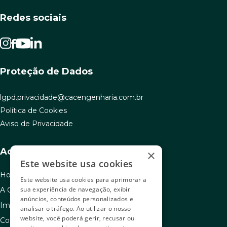
Redes sociais
Proteção de Dados
lgpd.privacidade@cacengenharia.com.br
Política de Cookies
Aviso de Privacidade
Acesso rápido
×
Este website usa cookies
Home
Este website usa cookies para aprimorar a
sua experiência de navegação, exibir
A C.A.C
anúncios, conteúdos personalizados e
Imóveis à venda
analisar o tráfego. Ao utilizar o nosso
website, você poderá gerir, recusar ou
Como usar seu FGTS