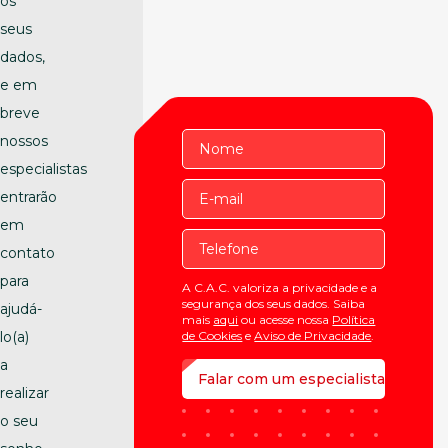
os
seus
dados,
e em
breve
nossos
especialistas
entrarão
em
contato
para
A C.A.C. valoriza a privacidade e a
segurança dos seus dados. Saiba
ajudá-
mais
aqui
ou acesse nossa
Política
lo(a)
de Cookies
e
Aviso de Privacidade
.
a
realizar
o seu